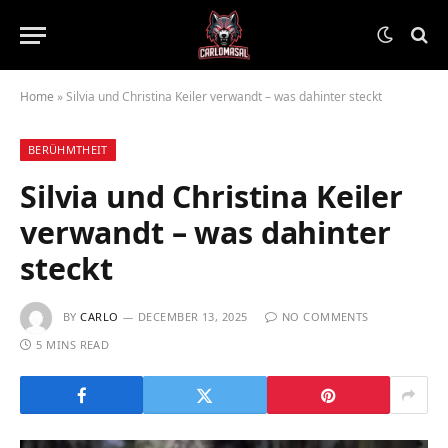
Home
»
Silvia und Christina Keiler verwandt – was dahinter steckt
BERÜHMTHEIT
Silvia und Christina Keiler
verwandt – was dahinter
steckt
BY
CARLO
DECEMBER 13, 2025
NO COMMENTS
5 MINS READ