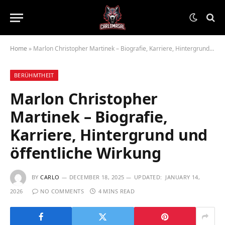
Home
»
Marlon Christopher Martinek – Biografie, Karriere, Hintergrund und öffentliche Wirkung
BERÜHMTHEIT
Marlon Christopher
Martinek – Biografie,
Karriere, Hintergrund und
öffentliche Wirkung
BY
CARLO
DECEMBER 18, 2025
UPDATED:
JANUARY 14,
2026
NO COMMENTS
4 MINS READ